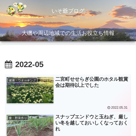
いそ爺ブログ
大磯や周辺地域での生活お役立ち情報
2022-05
二宮町せせらぎ公園のホタル観賞
健康・ウオーキング
会は期待以上でした
2022.05.31
スナップエンドウと玉ねぎ、厳し
食・野菜作り
い冬を越しておいしくなっておく
れ