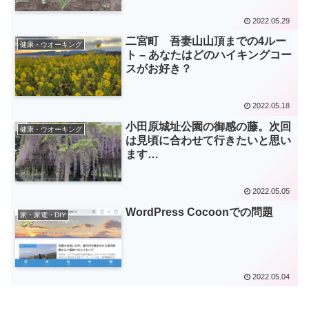
2022.05.29
二宮町 吾妻山山頂までの4ルー
健康・ウオーキング
ト – あなたはどのハイキングコー
スがお好き？
2022.05.18
小田原城址公園の御感の藤。次回
健康・ウオーキング
は見頃に合わせて行きたいと思い
ます…
2022.05.05
WordPress Cocoonでの問題
家・家電・DIY
2022.05.04