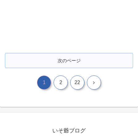
次のページ
次
1
2
22
へ
いそ爺ブログ