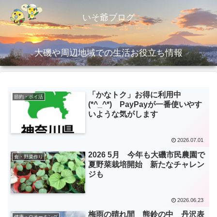
いそ爺ブログ
大磯や周辺地域での生活お役立ち情報
「かなトク」お得に利用中
節約・ポイ活
(*^_^*) PayPayが一番使いやす
いような気がします
2026.07.01
2026 5月 今年も大磯市民農園で
食・野菜作り
夏野菜栽培開始 新たなチャレン
ジも
2026.06.23
梅雨の晴れ間 熊鈴の中 丹沢表
健康・ウオーキング