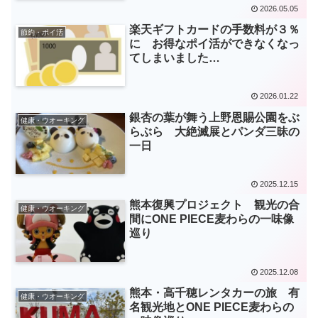
2026.05.05
楽天ギフトカードの手数料が３％
節約・ポイ活
に お得なポイ活ができなくなっ
てしまいました…
2026.01.22
銀杏の葉が舞う上野恩賜公園をぶ
健康・ウオーキング
らぶら 大絶滅展とパンダ三昧の
一日
2025.12.15
熊本復興プロジェクト 観光の合
健康・ウオーキング
間にONE PIECE麦わらの一味像
巡り
2025.12.08
熊本・高千穂レンタカーの旅 有
健康・ウオーキング
名観光地とONE PIECE麦わらの