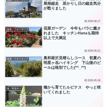
尾根縦走 若かりし日の縦走気分
が甦りました
2026.06.17
花菜ガーデン 今年もバラに癒さ
健康・ウオーキング
れました キッチンHanaも期待
以上で大満足
2026.05.21
奥和留沢見晴らしコース 初夏の
健康・ウオーキング
明星ヶ岳ハイキング 下山後のビ
ールは格別でした(*^_^*)
2026.05.18
種から育てたルピナス やっと咲
食・野菜作り
いてくれました