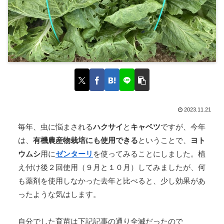
2023.11.21
毎年、虫に悩まされる
ハクサイ
と
キャベツ
ですが、今年
は、
有機農産物栽培にも使用できる
ということで、
ヨト
ウムシ
用に
ゼンターリ
を使ってみることにしました。植
え付け後２回使用（９月と１０月）してみましたが、何
も薬剤を使用しなかった去年と比べると、少し効果があ
ったような気はします。
自分でした育苗は下記記事の通り全滅だったので