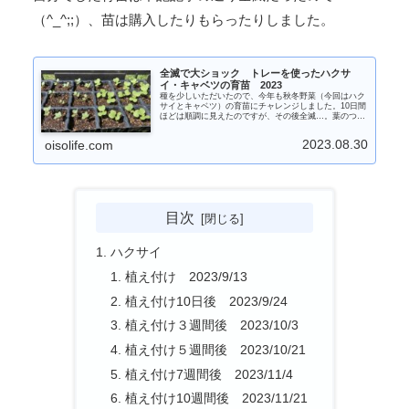
（^_^;;）、苗は購入したりもらったりしました。
全滅で大ショック トレーを使ったハクサ
イ・キャベツの育苗 2023
種を少しいただいたので、今年も秋冬野菜（今回はハク
サイとキャベツ）の育苗にチャレンジしました。10日間
ほどは順調に見えたのですが、その後全滅…。葉のつけ
ねの生長点の部分から枯れ始めたのですが、今のところ
原因はよくわかりません。朝撒いた水が昼の暑さで高温
2023.08.30
oisolife.com
になりダメになったのではという人もいましたが、なか
なか思うとおりにいかないものですね…。
目次
ハクサイ
植え付け 2023/9/13
植え付け10日後 2023/9/24
植え付け３週間後 2023/10/3
植え付け５週間後 2023/10/21
植え付け7週間後 2023/11/4
植え付け10週間後 2023/11/21