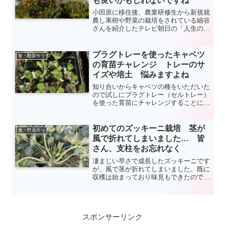
も良いかもしれないですね
小田原に移住後、農業研修生から新規就
農し果樹や野菜の栽培をされている細谷
さんを紹介したテレビ朝日の「人生の楽
園」を見ました。代表の細谷さんのHP
を見たところ、「ナチュラルファーム・
リブラ」という事業を立ち上げ幅広く活
プラグトレーを使ったキャベツ
食・野菜作り
動されているようですね。
の育苗チャレンジ トレーのサ
イズや培土 悩みますよね
知り合いからキャベツの種をいただいた
ので試しにプラグトレー（セルトレー）
を使った育苗にチャレンジすることにし
ました。去年、白菜の育苗で大失敗した
ので大変不安でしたが、徒長しながらも
去年よりは良い苗になりました。何か皆
初めてのズッキーニ栽培 茎が
食・野菜作り
様の参考になれば幸いです。
風で折れてしまいました… 皆
さん、支柱をお忘れなく
凄まじい早さで成長したズッキーニです
が、風で茎が折れてしまいました。既に
収穫は始まっており味見もできたのであ
きらめはつくのですが、残念です。葉が
大きく横に広がっていて、茎をあまり見
ることがなかったこともあってか支柱が
必要という感覚が全くなかったです。次
スポンサーリンク
回からは気を付けないといけないです