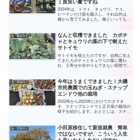
丁度良い量ですね
2024年は、トマト、キュウリ、ナス、
ピーマンだけ苗を購入し、それ以外は、
種から育ててみました。種といってもそ
こそこ高いので、2袋で100円のダイソ
ーの種を使用することにしました。結果
的には概ね苗で購入した場合と変わらず
なんと収穫できました カボチ
食・野菜作り
に立派に育ってくれました(*^_^*)。
ャとキュウリの葉の下で耐えた
サトイモ
サトイモを植えたのですが、自然に生え
てきたカボチャとキュウリの葉に覆わ
れ、土寄せや水やりもできない状態でし
た。9月になってからサトイモが盛り返
し、先日掘ってみたところ無事子芋がつ
いていて収穫できました。サトイモ初心
今年はうまくできました！大磯
食・野菜作り
者でしたが、よい経験になりました。次
市民農園での玉ねぎ・スナップ
回は、普通に栽培したいと思います
エンドウ他の栽培
(^_^;;)
2022年から2023年にかけてのタマネ
ギ、スナップエンドウと正月菜の栽培の
様子を紹介します。おととしは、スナッ
プエンドウに失敗し、去年はタマネギが
不作でした。今年は両方ともほぼ順調に
育ちました。正月菜は植える時期が遅か
小田原移住して新規就農 簡単
食・野菜作り
ったにもかかわらずなんとか収穫できま
ではないですが、こういう人生
した。