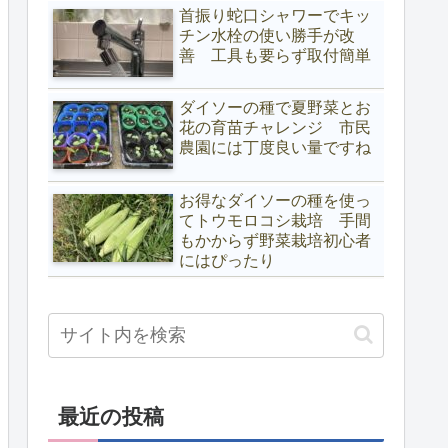
首振り蛇口シャワーでキッ
チン水栓の使い勝手が改
善 工具も要らず取付簡単
ダイソーの種で夏野菜とお
花の育苗チャレンジ 市民
農園には丁度良い量ですね
お得なダイソーの種を使っ
てトウモロコシ栽培 手間
もかからず野菜栽培初心者
にはぴったり
最近の投稿