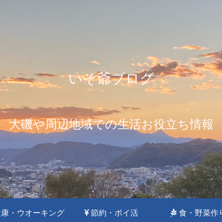
いそ爺ブログ
大磯や周辺地域での生活お役立ち情報
康・ウオーキング
節約・ポイ活
食・野菜作