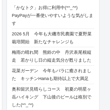
「かなトク」お得に利用中(*^_^*)
PayPayが一番使いやすいような気がしま
す
2026 5月 今年も大磯市民農園で夏野菜
栽培開始 新たなチャレンジも
梅雨の晴れ間 熊鈴の中 丹沢表尾根縦
走 若かりし日の縦走気分が甦りました
花菜ガーデン 今年もバラに癒されまし
た キッチンHanaも期待以上で大満足
奥和留沢見晴らしコース 初夏の明星ヶ
岳ハイキング 下山後のビールは格別で
した(*^_^*)