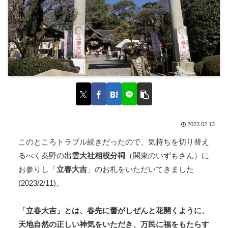
2023.02.13
このところトラブル続きだったので、気持ちを切り替え
るべく秦野の
出雲大社相模分祠
（関東のいずもさん）に
お参りし「
立春大吉
」のお札をいただいてきました
(2023/2/11)。
「立春大吉」とは、春先に蕾がしぜんと花開くように、
天地自然の正しい神気をいただき、万民に福をもたらす