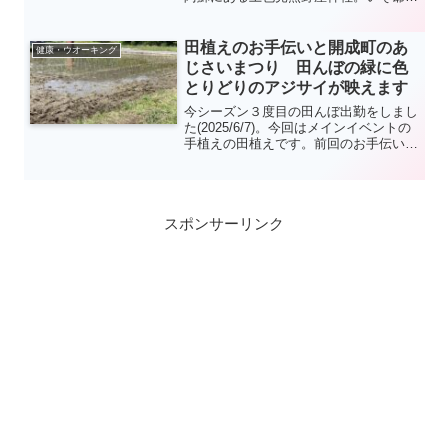
よく知りませんが、アニメの聖地でパワ
ースポットなのだそうです。また、熊本
市周辺や阿蘇の有名観光地を訪ねながら
田植えのお手伝いと開成町のあ
健康・ウオーキング
ONE PIECE麦わらの一味像もチラ見す
じさいまつり 田んぼの緑に色
る計画も入れ込みました(*^_^*)
とりどりのアジサイが映えます
今シーズン３度目の田んぼ出勤をしまし
た(2025/6/7)。今回はメインイベントの
手植えの田植えです。前回のお手伝いで
撒いた種モミが立派に成長しており秋の
豊作が期待されます(*^_^*)。開成町のあ
じさいまつりの会場にも足を延ばしてみ
ました。
スポンサーリンク