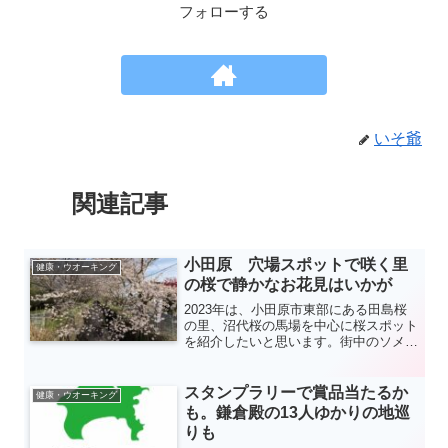
フォローする
いそ爺
関連記事
小田原 穴場スポットで咲く里
健康・ウオーキング
の桜で静かなお花見はいかが
2023年は、小田原市東部にある田島桜
の里、沼代桜の馬場を中心に桜スポット
を紹介したいと思います。街中のソメイ
ヨシノの並木も良いですが、里や丘陵で
は、のんびりまったりした静かなお花見
が楽しめます。ハイキングがてらの花見
スタンプラリーで賞品当たるか
健康・ウオーキング
などいかがでしょうか。
も。鎌倉殿の13人ゆかりの地巡
りも