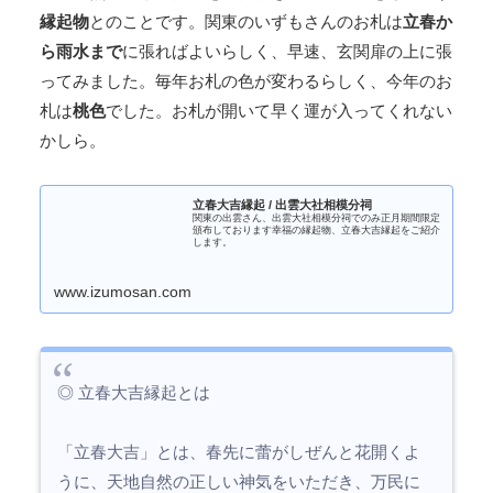
縁起物
とのことです。関東のいずもさんのお札は
立春か
ら雨水まで
に張ればよいらしく、早速、玄関扉の上に張
ってみました。毎年お札の色が変わるらしく、今年のお
札は
桃色
でした。お札が開いて早く運が入ってくれない
かしら。
立春大吉縁起 / 出雲大社相模分祠
関東の出雲さん、出雲大社相模分祠でのみ正月期間限定
頒布しております幸福の縁起物、立春大吉縁起をご紹介
します。
www.izumosan.com
◎ 立春大吉縁起とは
「立春大吉」とは、春先に蕾がしぜんと花開くよ
うに、天地自然の正しい神気をいただき、万民に