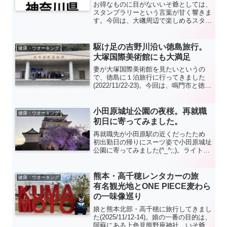
お得なものに目がないいそ爺としては、
スタンプラリーという言葉が甘く響きま
す。今回は、大磯周辺で楽しめるスタン
プラリーを紹介したいと思います。鎌倉
殿の13人ゆかりの地関連と秦野市のハ
イキング関連のスタンプラリーを紹介し
駆け足の吉野川沿い徳島旅行。
健康・ウオーキング
ます。
大塚国際美術館にも大満足
妻が大塚国際美術館を見たいというの
で、徳島に１泊旅行に行ってきました
(2022/11/22-23)。今回は、鳴門市と徳島
市周辺をのんびり旅行するつもりだった
のですが、１日目に急遽予定を変更し、
大歩危峡まで足を伸ばすことにしまし
小田原城址公園の夜桜。再就職
健康・ウオーキング
た。このため前回同様、駆け足旅行とな
初日に寄ってみました。
りました…。
再就職先が小田原駅の近くだったため
初出勤日の帰りにスーツ姿で小田原城址
公園に寄ってみました(^_^;;)。ライトア
ップやイルミネーションの光を受けたい
つもとは違った桜を見ることができまし
た。(2022/4/1)
熊本・高千穂レンタカーの旅
健康・ウオーキング
有名観光地とONE PIECE麦わら
の一味像巡り
娘と熊本北部・高千穂に旅行してきまし
た(2025/11/12-14)。娘の一番の目的は、
阿蘇にある上色見熊野座神社。いそ爺は