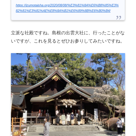
https://izumotaisha.org/2020/08/08/%E3%81%8A%E6%B8%85%E3%
82%81%E3%81%AE%E8%8A%B1%E6%89%8B%E6%B0%B4/
立派な社殿ですね。島根の出雲大社に、行ったことがな
いですが、これを見るとぜひお参りしてみたいですね。