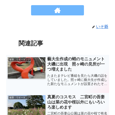
いそ爺
関連記事
藝大生作成の蛸のモニュメント
健康・ウオーキング
大磯に出現 照ヶ崎の見所が一
つ増えました
たまたまテレビ番組を見たら大磯の話を
していました。照ヶ崎に藝大生が作成し
た新たなモニュメントが設置されたそう
です。「結蛸（むすびたこ）」と名付け
られたそうですね。モニュメントは照ヶ
崎にまつわる伝説を基にデザインされた
真夏のコスモス 二宮町の吾妻
健康・ウオーキング
そうです。
山は菜の花や桜以外にもいろい
ろ楽しめます
二宮町の吾妻山公園は菜の花や桜で有名