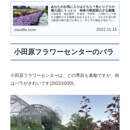
あなたのお気に入りはどちら？色とりどりの
菊の花にうっとり 神奈川県西部のざる菊園
小田原市、南足柄市、平塚市、中井町、二宮町そして地
元大磯町のざる菊園を訪ねてみました。それぞれ花の色
の配置や株の並びが異なり、作り手の個性が現れていて
違う感動があります。特に小田原市久野の鈴木さん宅は
大株が立体的に並び圧巻です。
2022.11.15
oisolife.com
小田原フラワーセンターのバラ
小田原フラワーセンターは、どの季節も素敵ですが、秋
はバラがきれいです(2022/10/20)。