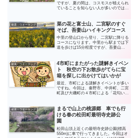
ですが、夏の間は、コスモスが植えられ
ていることを知らない人が多いのではな
いでしょうか。しかも開花時期は、秋で
はなく、7月から8月にかけての真夏で
す。冬の間菜の花が植えられている場所
菜の花と富士山、二宮駅のすぐ
健康・ウオーキング
に夏はコスモスが植えられます。夏の夕
そば、吾妻山ハイキングコース
方、夕涼みがてら一登りというのもよい
中里の登山口から登り、二宮駅に降りる
のではないでしょうか(2023/7/22)。
コースになります。中里から駅までは下
道を歩けば15分程度ですが、吾妻山を
経由した場合は、30分-1時間程度かかり
ます。12月から1月にかけては、菜の花
がきれいです。
4市町にまたがった謎解きイベン
健康・ウオーキング
ト 秋空の下お散歩がてらに宝
箱を探しに出かけてはいかが
最近、市町による謎解きイベントが多い
ですね。今回は、秦野市、中井町、二宮
町及び大磯町の４市町による「花匂いリ
アル宝探し」に参加してきました。今回
は昨年に引き続き第２弾になります。開
催期間は2023.11.30までです。
まるで山上の桃源郷 車でも行
健康・ウオーキング
ける春の松田町最明寺史跡公
園
松田山頂上近くの最明寺史跡公園(標高
550m)に車で行ってきました。今回はオ