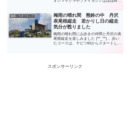
オシマザクラやソメイヨシノはほぼ終わ
っていましたが、しだれ桜、八重桜や花
桃は見頃で素晴らしかったです
(2023/4/9)。西平畑公園や松田山、高松
梅雨の晴れ間 熊鈴の中 丹沢
健康・ウオーキング
山等と組み合わせたハイキングもよいか
表尾根縦走 若かりし日の縦走
と思います。
気分が甦りました
梅雨の晴れ間に山歩きの仲間と丹沢の表
尾根縦走を楽しみました (*^_^*) 。歩い
たコースは、ヤビツ峠からスタートし、
塔ノ岳を経て大倉に下る丹沢の代表的な
表尾根縦走コースになります。
スポンサーリンク