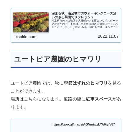
深まる秋 南足柄市のウオーキングコース沿
いのざる菊園でリフレッシュ
南足柄市の内山地区や大雄町のざる菊まつりポスターを
見かけたので、まずは、南足柄市のざる菊園に行ってみ
ることにしました(2022/11/3)。何れもウオーキングコー
ス沿いにあり、里山の中に広がる素敵なざる菊園です。
秋晴れの空の下、お散歩にいかがでしょうか。
2022.11.07
oisolife.com
ユートピア農園のヒマワリ
ユートピア農園では、秋に
季節はずれのヒマワリ
を見る
ことができます。
場所はこちらになります。道路の脇に
駐車スペース
があ
ります。
https://goo.gl/maps/AGVmtpzkYA6jyiV87