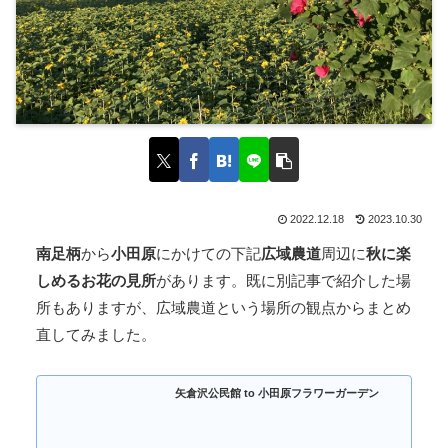
2022.12.18
2023.10.30
南足柄
から
小田原
にかけての下記
広域農道
周辺に
秋に楽
しめるお花の見所
があります。既に別記事で紹介した場
所もありますが、広域農道という場所の観点からまとめ
直してみました。
矢倉沢公民館 to 小田原フラワーガーデン