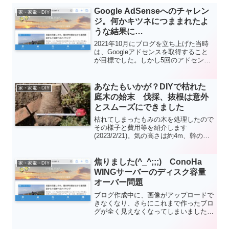
Google AdSenseへのチャレン
家・家電・DIY
ジ。何かキツネにつままれたよ
うな結果に…
2021年10月にブログを立ち上げた当時
は、Googleアドセンスを取得すること
が目標でした。しかし5回のアドセンス
申請はいずれも通らず、取得はあきらめ
ました。ところが、2022年11月になり
期待していなかった"AdSense 広告を配
あなたもいかが？DIYで枯れた
家・家電・DIY
信する準備ができました"というメール
庭木の始末 伐採、抜根は意外
を受け取り困惑してしまいました。
とスムーズにできました
枯れてしまったもみの木を処理したので
その様子と費用等を紹介します
(2023/2/21)。気の高さは約4m、幹の直
径は25㎝ほどです。伐採と抜根はDIY、
根っこの処分は大磯の業者に頼みまし
た。葉が枯れ落ちてから1年以上そのま
焦りました(^_^;;;) ConoHa
家・家電・DIY
ま放置していたためか、割と簡単にでき
WINGサーバーのディスク容量
ました。
オーバー問題
ブログ作成中に、画像がアップロードで
きなくなり、さらにこれまで作ったブロ
グが全く見えなくなってしまいました。
単純に契約しているサーバーのディスク
容量をオーバーしたことが原因でした、