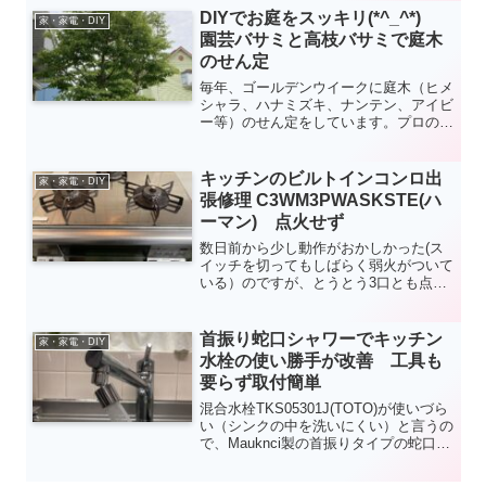
ConoHaに問い合わせ後、なんとかファ
DIYでお庭をスッキリ(*^_^*)
家・家電・DIY
イルマネージャーで写真を削除してみた
園芸バサミと高枝バサミで庭木
ところ復活しました。
のせん定
毎年、ゴールデンウイークに庭木（ヒメ
シャラ、ハナミズキ、ナンテン、アイビ
ー等）のせん定をしています。プロのよ
うにはいきませんが、DIYでも割と簡単
に体裁を整えることができます。伸びた
枝や重なった枝を切る、木の内側の枝葉
キッチンのビルトインコンロ出
家・家電・DIY
を取るという単純なせん定方法ですが、
張修理 C3WM3PWASKSTE(ハ
毎年これで自己満足しています(^_^;;)。
ーマン) 点火せず
数日前から少し動作がおかしかった(ス
イッチを切ってもしばらく弱火がついて
いる）のですが、とうとう3口とも点火
しなくなってしまいました。スイッチを
入れるとエラーコード<51>が表示され
てしまいます。メーカーの修理センター
首振り蛇口シャワーでキッチン
家・家電・DIY
(元ハーマン、現在はノーリツ)に電話
水栓の使い勝手が改善 工具も
し、出張修理してもらいましたのでその
要らず取付簡単
様子を紹介します(2023/2/4)。
混合水栓TKS05301J(TOTO)が使いづら
い（シンクの中を洗いにくい）と言うの
で、Mauknci製の首振りタイプの蛇口シ
ャワーを水栓の先に取り付けてみまし
た。シャワーとストレート(泡沫)の吐水