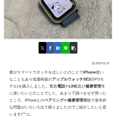
2024.02.15
妻がスマートウオッチをほしいとのことで
iPhone
使い
なこともあり低価格版の
アップルウォッチSE2
(GPSモ
デル)を購入しました。緊急
電話
や
LINE
及び
健康管理
等
に使いたいとのことでした。あまり下調べをせず買った
ところ、iPhoneとの
ペアリング
や
健康管理
機能で基本的
な問題がいろいろ出て困りましたのでご紹介したいと思
います(^^;;)。