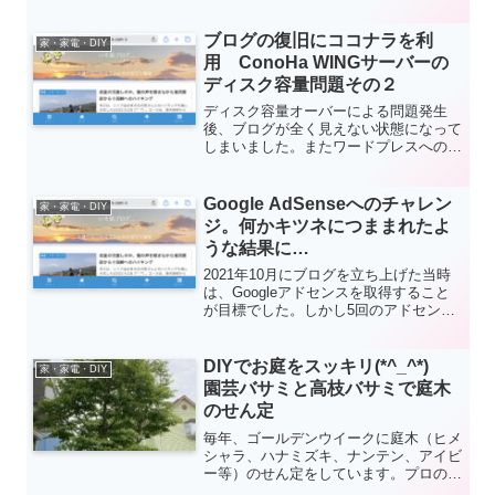
しなくなってしまいました。スイッチを
入れるとエラーコード<51>が表示され
てしまいます。メーカーの修理センター
ブログの復旧にココナラを利
家・家電・DIY
(元ハーマン、現在はノーリツ)に電話
用 ConoHa WINGサーバーの
し、出張修理してもらいましたのでその
ディスク容量問題その２
様子を紹介します(2023/2/4)。
ディスク容量オーバーによる問題発生
後、ブログが全く見えない状態になって
しまいました。またワードプレスへのロ
グインができず、管理画面へのアクセス
ができなくなりブログの追加・更新が全
くできなくなりました。今回はココナラ
Google AdSenseへのチャレン
家・家電・DIY
のお世話になり一般業者より安価な費用
ジ。何かキツネにつままれたよ
で復旧でき大変助かりました。。
うな結果に…
2021年10月にブログを立ち上げた当時
は、Googleアドセンスを取得すること
が目標でした。しかし5回のアドセンス
申請はいずれも通らず、取得はあきらめ
ました。ところが、2022年11月になり
期待していなかった"AdSense 広告を配
DIYでお庭をスッキリ(*^_^*)
家・家電・DIY
信する準備ができました"というメール
園芸バサミと高枝バサミで庭木
を受け取り困惑してしまいました。
のせん定
毎年、ゴールデンウイークに庭木（ヒメ
シャラ、ハナミズキ、ナンテン、アイビ
ー等）のせん定をしています。プロのよ
うにはいきませんが、DIYでも割と簡単