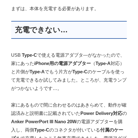
まずは、本体を充電する必要があります。
充電できない…
USB
Type-
C
で使える電源アダプタ―がなかったので、
家にあった
iPhone用の電源アダプター
（
Type-A
対応）
と片側が
Type-A
でもう片方が
Type-C
のケーブルを使っ
て充電できるか試してみました。ところが、充電ランプ
がつかないようです…。
家にあるもので間に合わせるのはあきらめて、動作が確
認済みと説明書に記載されていた
Power Delivery対応
の
Anker PowerPort III Nano 20W
の電源アダプターを購
入し、両側
Type-
C
のコネクタが付いている
付属のケー