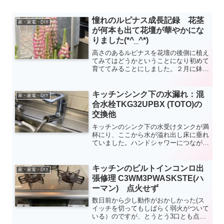
憧れのルピナス成長記録 花茎
家・家電・DIY
が何本も出て花壇が華やかにな
りました(*^_^*)
高さのあるルピナスを花壇の後側に植え
てみてはどうかということになり初めて
育ててみることにしました。２月に鉢植
えのルピナスを朝ドレファーミで購入
し、庭に植えてみました。一株400円で
した。一株から７－８本の花茎が伸び最
キッチンシンク下の水漏れ：混
家・家電・DIY
盛期にはけっこう見ごたえがありまし
合水栓TKG32UPBX (TOTO)の
た。次回は種から育てたいと思います。
交換他
キッチンのシンク下の水受けタンクが満
杯にり、ここから水が溢れ出し床に垂れ
ていました。ハンドシャワーにつながっ
ているホースが劣化し、水がもれている
ようです。今回は混合水栓本体の交換が
必要となり、クラシアンに修理を依頼し
キッチンのビルトインコンロ出
家・家電・DIY
ましたので、その顛末をご紹介します。
張修理 C3WM3PWASKSTE(ハ
皆様の参考になれば幸いです。
ーマン) 点火せず
数日前から少し動作がおかしかった(ス
イッチを切ってもしばらく弱火がついて
いる）のですが、とうとう3口とも点火