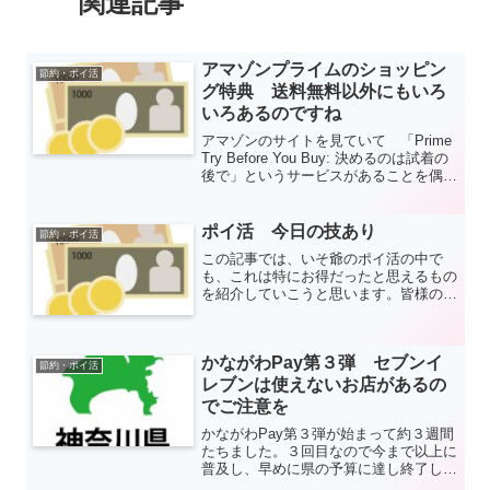
関連記事
アマゾンプライムのショッピン
節約・ポイ活
グ特典 送料無料以外にもいろ
いろあるのですね
アマゾンのサイトを見ていて 「Prime
Try Before You Buy: 決めるのは試着の
後で」というサービスがあることを偶然
知りました。アマゾンプライムの会員に
なる必要があるので無料ではないのです
が、このような特典もあるのですね。1
ポイ活 今日の技あり
節約・ポイ活
か月の無料お試し期間を利用してこのサ
この記事では、いそ爺のポイ活の中で
ービスを試してみました。
も、これは特にお得だったと思えるもの
を紹介していこうと思います。皆様の参
考になれば幸いです。
かながわPay第３弾 セブンイ
節約・ポイ活
レブンは使えないお店があるの
でご注意を
かながわPay第３弾が始まって約３週間
たちました。３回目なので今まで以上に
普及し、早めに県の予算に達し終了して
しまいそうです。予算がなくなる前に早