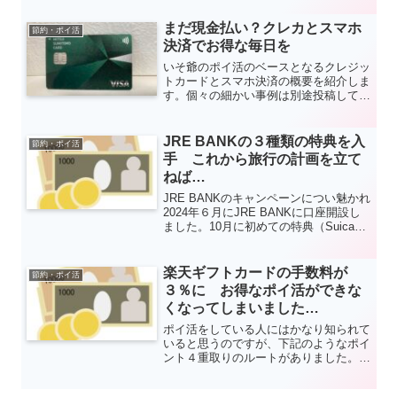
めに活用したいですね。アプリで対象店
舗を探せますが、実際と異なっている場
まだ現金払い？クレカとスマホ
節約・ポイ活
合があるのでご注意ください。
決済でお得な毎日を
いそ爺のポイ活のベースとなるクレジッ
トカードとスマホ決済の概要を紹介しま
す。個々の細かい事例は別途投稿してい
きます。
JRE BANKの３種類の特典を入
節約・ポイ活
手 これから旅行の計画を立て
ねば…
JRE BANKのキャンペーンについ魅かれ
2024年６月にJRE BANKに口座開設し
ました。10月に初めての特典（Suicaグ
リーン券、どこかにビューーン割引クー
ポン、JR優待割引券）がもらえました
ので、その経緯を紹介したいと思いま
楽天ギフトカードの手数料が
節約・ポイ活
す。３種類の特典の使い方はわかりまし
３％に お得なポイ活ができな
たが、どう活用していくか頭を悩ませそ
くなってしまいました…
うです(^_^;;)
ポイ活をしている人にはかなり知られて
いると思うのですが、下記のようなポイ
ント４重取りのルートがありました。と
ころが、2025年末にいろいろ改悪があ
りこのルートのメリットがなくなってし