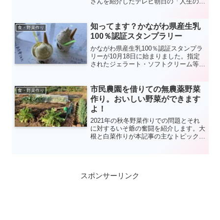
さんを紹介したテレビ朝日の「人生の楽
園」を見ました。代表の細谷さんのHP
を見たところ、「ナチュラルファーム・
リブラ」という事業を立ち上げ幅広く活
知ってます？かながわ県産生乳
食・野菜作り
動されているようですね。
100％認証スタンプラリー
かながわ県産生乳100％認証スタンプラ
リーが10月18日に始まりました。指定
されたジェラート・ソフトクリーム等の
店舗を3か所回ると、保冷温ランチトー
トがいただけます。スイーツ好きないそ
爺は、10月８日から11月６日にかけて
市民農園を借りての無農薬野菜
食・野菜作り
大磯周辺のお店を回り無事任務完了しま
作り。おいしい野菜ができます
した。
よ！
2021年の秋冬野菜作りでの問題とそれ
に対するいそ爺の奮闘を紹介します。大
根と白菜作りが本記事の主なトピックで
す。
スポンサーリンク