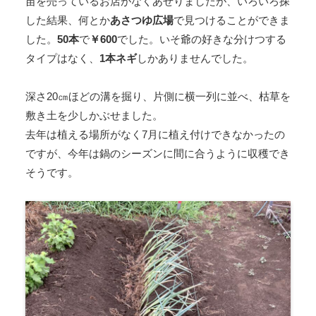
苗を売っているお店がなくあせりましたが、いろいろ探
した結果、何とか
あさつゆ広場
で見つけることができま
した。
50本
で
￥600
でした。いそ爺の好きな分けつする
タイプはなく、
1本ネギ
しかありませんでした。
深さ20㎝ほどの溝を掘り、片側に横一列に並べ、枯草を
敷き土を少しかぶせました。
去年は植える場所がなく7月に植え付けできなかったの
ですが、今年は鍋のシーズンに間に合うように収穫でき
そうです。