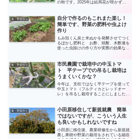
の秋です。2025年は結局花が咲かず、
このまま観葉植物？となってしまうのか
と思っていましたが、2年目の冬を越し
2026年春にようやく花が咲きました。
自分で作るのもこれまた楽し！
食・野菜作り
何ともうれしーいですね（*^_^*）
簡単です、野菜の肥料や虫よけ
作り
もみ殻くん炭と米ぬかを発酵させてつく
るぼかし肥料と お酢、焼酎、木酢液を
使った虫除けの作り方や実際の効果など
を紹介します。
市民農園で栽培中の中玉トマ
食・野菜作り
ト 平テープでの吊るし栽培は
うまくいくかな？
今年は、支柱ではなく平テープを使って
中玉トマト（フルティカとレッドオー
レ）を吊るし栽培することにしました。
くきたっちアルファ（紐誘因用のクリッ
プ）でトマトのつるを平テープに誘因し
てみましたが、風で揺られたため接触部
小田原移住して新規就農 簡単
食・野菜作り
が茶色に傷んでしまったようです。また
ではないですが、こういう人生
自根苗は２本青枯れてしまいました。
も良いかもしれないですね
小田原に移住後、農業研修生から新規就
農し果樹や野菜の栽培をされている細谷