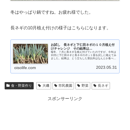
冬はやっぱり鍋ですね。お疲れ様でした。
長ネギの10月植え付けの様子はこちらになります。
お試し 長ネギと下仁田ネギの１０月植え付
けチャレンジ その結果は…
毎年、７月に長ネギを植え付けていたのですが、今年は
10月に下仁田ネギと長ネギのポット苗を試しに植えてみ
ました。結果は、とう立ちした茎以外はなんとか食べる
ことはできました。ただ、鍋のシーズンに間に合うこ
と、とう立ちした部分が固くなってしまうことを考える
2023.05.31
oisolife.com
と、やはり7月植え付けの方が良さそうですね(^_^;;)。
食・野菜作り
大磯
市民農園
野菜
長ネギ
スポンサーリンク