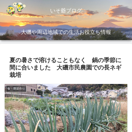
いそ爺ブログ
大磯や周辺地域での生活お役立ち情報
夏の暑さで溶けることもなく 鍋の季節に
間に合いました 大磯市民農園での長ネギ
栽培
食・野菜作り