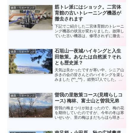
んは数名で、いそ爺のような年配の方が
多かったです。多くのアオバトを見るこ
筋トレ派にはショック。二宮体
健康・ウオーキング
とができ、解説も面白く楽しい観察会で
育館の古いトレーニング機器が
した(*^_^*)。
撤去されます
下記でご紹介した二宮体育館のトレーニ
ング機器の状況が変わりました。故障し
ていた古い機器は、修理されずに撤去さ
れることになったと本日付けの張り紙が
ありました(2023.2.14)。
石垣山一夜城ハイキングと入生
健康・ウオーキング
田散策。あなたは自然派？それ
とも歴史派？
天気は良かったですが寒い中、シニア山
歩きの会の皆さんとのハイキングを楽し
みました (*^_^*) 。総勢17人でした。い
そ爺にとっては、今年初めてのハイキン
グです(2023.1.28)。今回は、早川駅から
スタートし、石垣山一夜城歴史公園を通
曽我の里散策コース(見晴らしコ
健康・ウオーキング
り最後に入生田駅周辺を散策するハイキ
ース) 梅林、富士山と曽我兄弟
ングコースになります。石垣山までは相
曽我の梅まつりが始まったので、梅の花
模湾海岸線の見晴らしが素晴らしく、海
を期待していたのですが、今年の冬は寒
が臨めるミカン畑の中を歩きます。自然
いせいか、里の梅はまだちらほら咲きで
派には気持ちの良いコースです。石垣山
した。
やその先は、戦国・江戸時代が偲ばれる
史跡があったり、入生田にも歴史の古い
場所があったりと歴史好きには良いかも
南足柄・小田原、秋の広域農道