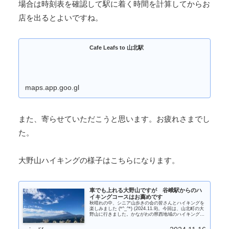
場合は時刻表を確認して駅に着く時間を計算してからお
店を出るとよいですね。
Cafe Leafs to 山北駅
maps.app.goo.gl
また、寄らせていただこうと思います。お疲れさまでし
た。
大野山ハイキングの様子はこちらになります。
車でも上れる大野山ですが 谷峨駅からのハ
イキングコースはお薦めです
秋晴れの中、シニア山歩きの会の皆さんとハイキングを
楽しみました (*^_^*) (2024.11.9)。今回は、山北町の大
野山に行きました。かながわの県西地域のハイキングコ
ースの一つとしてここに紹介されていますが、富士、箱
根、丹沢の眺望がすばらしいコースで楽しめました。