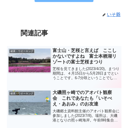
いそ爺
関連記事
富士山・芝桜と言えば ここし
健康・ウオーキング
かないですよね 富士本栖湖リ
ゾートの富士芝桜まつり
芝桜を見てきました(2023/4/20)。まつり
期間は、４月15日から5月28日までとい
うことです。6-7分咲ということでした
が、見頃と言ってもよい状態でした。平
日にもかかわらず大勢の観光客で混んで
いました。入園料は、ネットで前日まで
大磯照ヶ崎でのアオバト観察
健康・ウオーキング
に前売券を購入すると￥200引きになり
会 これであなたも「いそべ
ます。
え・あおみ」のお友達
大磯郷土資料館主催のアオバト観察会に
参加しました(2023/7/8)。場所は、大磯
港となりの照ヶ崎海岸。午前8時集合で
時間は2時間。定員30名ですが、お子さ