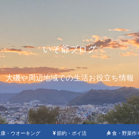
いそ爺ブログ
大磯や周辺地域での生活お役立ち情報
康・ウオーキング
節約・ポイ活
食・野菜作