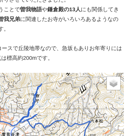
うことで
曽我物語
や
鎌倉殿の13人
にも関係してき
曽我兄弟
に関連したお寺がいろいろあるようなの
す。
コースで丘陵地帯なので、急坂もありお年寄りには
は標高約200mです。