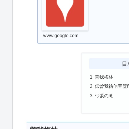
www.google.com
目
曽我梅林
伝曽我祐信宝篋
弓張の滝