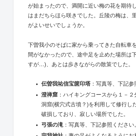
が始まったので、満開に近い梅の花を期待
はまだちらほら咲きでした。丘陵の梅は、
がよいせいでしょうか。
下曽我小のそばに家から乗ってきた自転車
間がなかったので、途中足を止めた場所は下
すが…)、あとは歩きながらの散策でした。
伝曽我祐信宝篋印塔
：写真等、下記参
澄禅窟
：ハイキングコースから１－２
洞窟(横穴式古墳？)を利用して修行
破損しており、寂しい場所でした。
弓張の滝
：写真等、下記参照ください
宗我神社
：妻の足がよくなるようにお