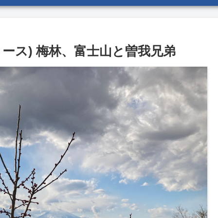
ース) 梅林、富士山と曽我兄弟