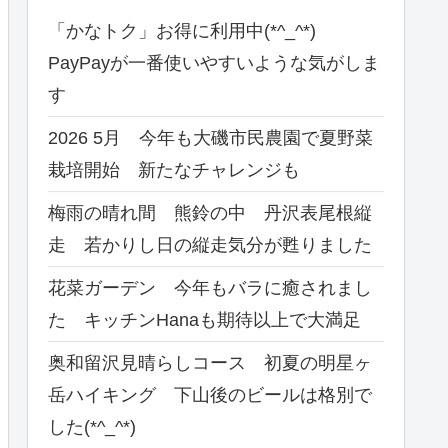
「かなトク」お得に利用中(*^_^*)
PayPayが一番使いやすいような気がしま
す
2026 5月 今年も大磯市民農園で夏野菜
栽培開始 新たなチャレンジも
梅雨の晴れ間 熊鈴の中 丹沢表尾根縦
走 若かりし日の縦走気分が甦りました
花菜ガーデン 今年もバラに癒されまし
た キッチンHanaも期待以上で大満足
奥和留沢見晴らしコース 初夏の明星ヶ
岳ハイキング 下山後のビールは格別で
した(*^_^*)