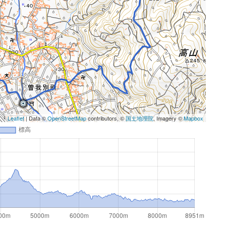
Leaflet
| Data ©
OpenStreetMap
contributors, ©
国土地理院
, Imagery ©
Mapbox