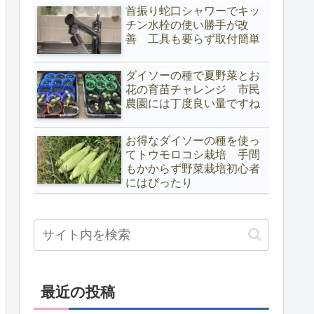
首振り蛇口シャワーでキッ
チン水栓の使い勝手が改
善 工具も要らず取付簡単
ダイソーの種で夏野菜とお
花の育苗チャレンジ 市民
農園には丁度良い量ですね
お得なダイソーの種を使っ
てトウモロコシ栽培 手間
もかからず野菜栽培初心者
にはぴったり
最近の投稿