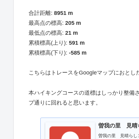
合計距離:
8951 m
最高点の標高:
205 m
最低点の標高:
21 m
累積標高(上り):
591 m
累積標高(下り):
-585 m
こちらはトレースをGoogleマップにおと
本ハイキングコースの道標はしっかり整備
プ通りに回れると思います。
曽我の里 見晴らし
曽我の里 見晴らし