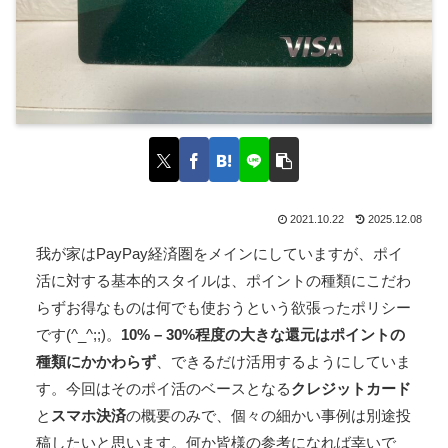
2021.10.22
2025.12.08
我が家はPayPay経済圏をメインにしていますが、ポイ
活に対する基本的スタイルは、ポイントの種類にこだわ
らずお得なものは何でも使おうという欲張ったポリシー
です(^_^;;)。
10% – 30%程度の大きな還元はポイントの
種類にかかわらず
、できるだけ活用するようにしていま
す。今回はそのポイ活のベースとなる
クレジットカード
と
スマホ決済
の概要のみで、個々の細かい事例は別途投
稿したいと思います。何か皆様の参考になれば幸いで