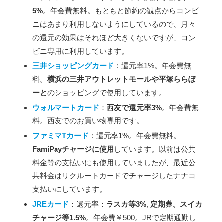
5%
。年会費無料。もともと節約の観点からコンビ
ニはあまり利用しないようにしているので、月々
の還元の効果はそれほど大きくないですが、コン
ビニ専用に利用しています。
三井ショッピングカード
：還元率1%。年会費無
料。
横浜の三井アウトレットモールや平塚ららぽ
ーと
のショッピングで使用しています。
ウォルマートカード
：
西友で還元率3%
。年会費無
料。西友でのお買い物専用です。
ファミマTカード
：還元率1%。年会費無料。
FamiPayチャージに使用
しています。以前は公共
料金等の支払いにも使用していましたが、最近公
共料金はリクルートカードでチャージしたナナコ
支払いにしています。
JREカード
：還元率：
ラスカ等3%
,
定期券、スイカ
チャージ等1.5%
。年会費￥500。JRで定期通勤し