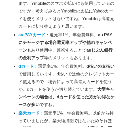
ます。Ymobileのスマホ支払いにも使用しているの
ですが、考えてみるとYmobileの支払にYahooカー
ドを使うメリットはないですね。Ymobileは高還元
カードに切り替えようと思います。
au PAYカード
：還元率1%。年会費無料。
au PAY
にチャージする場合還元率アップや他のキャンペ
ーン
もあり使用中。連携することで
auじぶん銀行
の金利アップ
等のメリットもあります。
dカード
：還元率1%。年会費無料。
d払いの支払い
で使用しています。d払いでは他のクレジットカー
ド使えるので、場合によって高還元カードを使う
か、dカードを使うか切り替えています。
大型キャ
ンペーンの場合は、dカードを使った方がお得なケ
ースが多い
ですね。
楽天カード
：還元率1%。年会費無料。以前から持
っていましたが、楽天経済圏ではないためそれほ