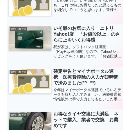
この記事では、いそ爺のポイ活の中で
していたのであまりとやかく言えないで
も、これは特にお得だったと思えるもの
すが…。
を紹介していこうと思います。皆様の参
考になれば幸いです。
いそ爺のお気に入り ニトリ
節約・ポイ活
Yahoo!店 「お値段以上」のさ
らに上をいくお得感
我が家は、ソフトバンク経済圏
（PayPay経済圏）なので、Yahoo!ショ
ッピングをよく使います。「お値段以
上」のニトリ商品を買う場合は、ニト
リ Yahoo!店を利用してポイ活しま
す。Yahoo!ショッピングで通常の商品
確定申告とマイナポータル連
節約・ポイ活
を購入する場合と同等のポイントがもら
携 医療費控除の入力が短時間
えるので、お得にニトリ商品が購入でき
で済みました(*^_^*)
ます。
今年はマイナポータル連携でいろいろデ
ータを取り込んでみました。医療費通知
情報以外は手で入力してもたいした手間
ではないですが、我が家は妻の病院通い
がけっこう多いので医療費通知の入力が
楽になってよかったです。代理人サービ
お得なタイヤ交換に大満足 ネ
節約・ポイ活
スの登録も初めてしてみました。
ットで購入、業者で交換 お薦
めです