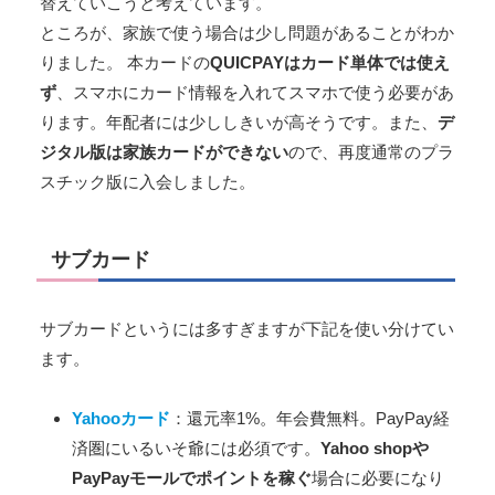
替えていこうと考えています。
ところが、家族で使う場合は少し問題があることがわか
りました。 本カードの
QUICPAYはカード単体では使え
ず
、スマホにカード情報を入れてスマホで使う必要があ
ります。年配者には少ししきいが高そうです。また、
デ
ジタル版は家族カードができない
ので、再度通常のプラ
スチック版に入会しました。
サブカード
サブカードというには多すぎますが下記を使い分けてい
ます。
Yahooカード
：還元率1%。年会費無料。PayPay経
済圏にいるいそ爺には必須です。
Yahoo shopや
PayPayモールでポイントを稼ぐ
場合に必要になり