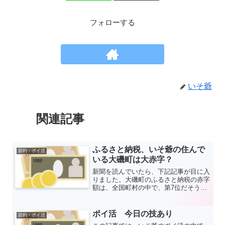
フォローする
いそ爺
関連記事
ふるさと納税、いそ爺の住んで
節約・ポイ活
いる大磯町は大赤字？
新聞を読んでいたら、下記記事が目に入
りました。大磯町のふるさと納税の赤字
額は、全国町村の中で、第7位だそうで
す。大磯在住のいそ爺としては、大磯町
にもう少しがんばってほしいところで
す。とはいっても、いそ爺も前の会社を
ポイ活 今日の技あり
節約・ポイ活
退職する前は他の市町村にふるさと納税